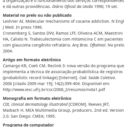
a organização e o funcionamento dos serviços correspondentes
e dá outras providências.
Diário Oficial da União
1990; 19 set.
Material no prelo ou não publicado
Leshner AI. Molecular mechanisms of cocaine addiction. N Engl
J Med. In press 1996.
Cronemberg S, Santos DVV, Ramos LFF, Oliveira ACM, Maestrini
HA, Calixto N. Trabeculectomia com mitomicina C em pacientes
com glaucoma congênito refratário.
Arq Bras. Oftalmol
. No prelo
2004.
Artigo em formato eletrônico
Camargo KR, Coeli CM. Reclink 3: nova versão do programa que
implementa a técnica de associação probabilística de registros
(probabilistic record linkage) [Internet].
Cad. Saúde Coletiva
.
2006 [citado 2009 mar 19]; 14(2):399-404. Disponível em:
http://www.iesc.ufrj.br/csc/2006_2/resumos/nota1.pdf
Monografia em formato eletrônico
CDI, clinical dermatology illustrated
[CDROM]. Reeves JRT,
Maibach H. MEA Multimedia Group, producers. 2nd ed. Version
2.0. San Diego: CMEA; 1995.
Programa de computador