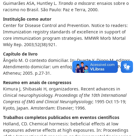
Guimarães ASA, Huntley L.
Tirando a máscara
: ensaios sobre o
racismo no Brasil. São Paulo: Paz e Terra, 2000.
Instituição como autor
Center for Disease Control and Prevention. Notice to readers:
Immunization registry standards of excellence in support of
core immunization program strategies. MMWR Morb Mortal
Wkly Rep. 2003;52(38):921.
Capítulo de livro
Ângelo M. O contexto domiciliar. In: Duarte Y, Diogo M, editors.
Atendimento domicilar: um enfoque gerontológico. São Paulo:
Atheneu; 2005. p.27-31.
Resumo em anais de congressos
Kimura J, Shibasaki H, organizadores. Recent advances in
clinical neurophysiology.
Proceedings of the 10th International
Congress of EMG and Clinical Neurophysiology
; 1995 Oct 15-19;
Kyoto, Japan. Amsterdam: Elsevier; 1996.
Trabalhos completos publicados em eventos científicos
Holland, CD. Chemical hormesis: bebeficial effects at low
exposures adverse effects at high exposures. In: Proceedings