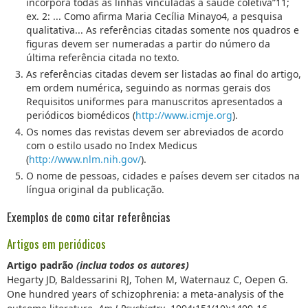
incorpora todas as linhas vinculadas à saúde coletiva”11;
ex. 2: ... Como afirma Maria Cecília Minayo4, a pesquisa
qualitativa... As referências citadas somente nos quadros e
figuras devem ser numeradas a partir do número da
última referência citada no texto.
As referências citadas devem ser listadas ao final do artigo,
em ordem numérica, seguindo as normas gerais dos
Requisitos uniformes para manuscritos apresentados a
periódicos biomédicos (
http://www.icmje.org
).
Os nomes das revistas devem ser abreviados de acordo
com o estilo usado no Index Medicus
(
http://www.nlm.nih.gov/
).
O nome de pessoas, cidades e países devem ser citados na
língua original da publicação.
Exemplos de como citar referências
Artigos em periódicos
Artigo padrão
(inclua todos os autores)
Hegarty JD, Baldessarini RJ, Tohen M, Waternauz C, Oepen G.
One hundred years of schizophrenia: a meta-analysis of the