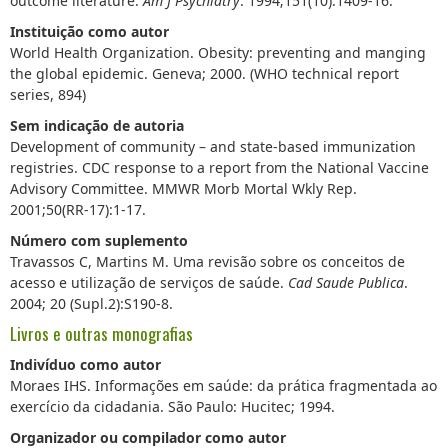
outcome literature.
Am J Psychiatry
. 1994;151(10):1409-16.
Instituição como autor
World Health Organization. Obesity: preventing and manging
the global epidemic. Geneva; 2000. (WHO technical report
series, 894)
Sem indicação de autoria
Development of community – and state-based immunization
registries. CDC response to a report from the National Vaccine
Advisory Committee. MMWR Morb Mortal Wkly Rep.
2001;50(RR-17):1-17.
Número com suplemento
Travassos C, Martins M. Uma revisão sobre os conceitos de
acesso e utilização de serviços de saúde.
Cad Saude Publica
.
2004; 20 (Supl.2):S190-8.
Livros e outras monografias
Indivíduo como autor
Moraes IHS. Informações em saúde: da prática fragmentada ao
exercício da cidadania. São Paulo: Hucitec; 1994.
Organizador ou compilador como autor