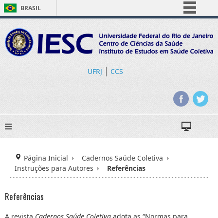
BRASIL
Simplifique!
Comunica BR
Participe
Acesso à informação
UFRJ
CCS
Legislação
Canais
Página Inicial
Cadernos Saúde Coletiva
Instruções para Autores
Referências
Referências
A revista
Cadernos Saúde Coletiva
adota as “Normas para