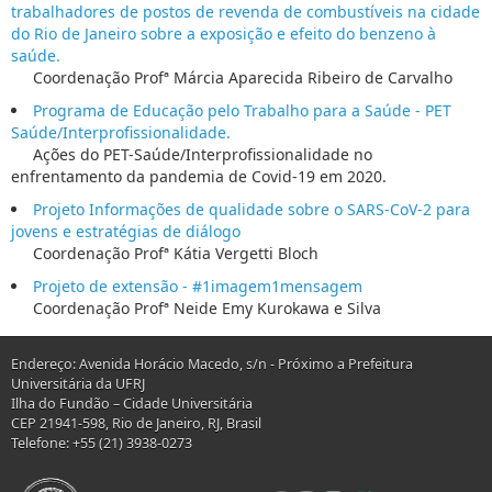
trabalhadores de postos de revenda de combustíveis na cidade
do Rio de Janeiro sobre a exposição e efeito do benzeno à
saúde.
Coordenação Profª Márcia Aparecida Ribeiro de Carvalho
Programa de Educação pelo Trabalho para a Saúde - PET
Saúde/Interprofissionalidade.
Ações do PET-Saúde/Interprofissionalidade no
enfrentamento da pandemia de Covid-19 em 2020.
Projeto Informações de qualidade sobre o SARS-CoV-2 para
jovens e estratégias de diálogo
Coordenação Profª Kátia Vergetti Bloch
Projeto de extensão - #1imagem1mensagem
Coordenação Profª Neide Emy Kurokawa e Silva
Endereço: Avenida Horácio Macedo, s/n - Próximo a Prefeitura
Universitária da UFRJ
Ilha do Fundão – Cidade Universitária
CEP 21941-598, Rio de Janeiro, RJ, Brasil
Telefone: +55 (21) 3938-0273