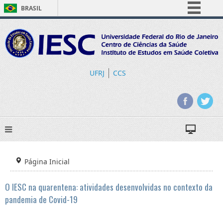
BRASIL
Simplifique!
Comunica BR
Participe
Acesso à informação
UFRJ
CCS
Legislação
Canais
Página Inicial
O IESC na quarentena: atividades desenvolvidas no contexto da
pandemia de Covid-19