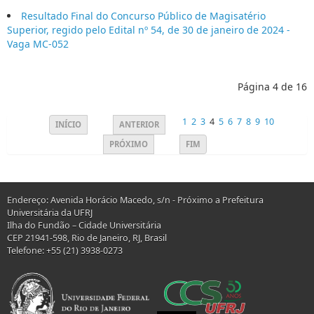
Resultado Final do Concurso Público de Magisatério
Superior, regido pelo Edital nº 54, de 30 de janeiro de 2024 -
Vaga MC-052
Página 4 de 16
1
2
3
4
5
6
7
8
9
10
INÍCIO
ANTERIOR
PRÓXIMO
FIM
Endereço: Avenida Horácio Macedo, s/n - Próximo a Prefeitura
Universitária da UFRJ
Ilha do Fundão – Cidade Universitária
CEP 21941-598, Rio de Janeiro, RJ, Brasil
Telefone: +55 (21) 3938-0273