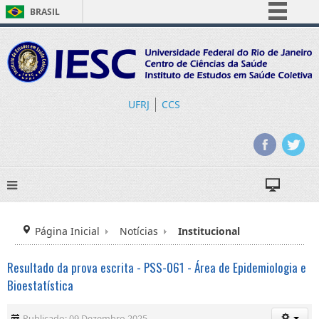
BRASIL
Simplifique!
Comunica BR
Participe
Acesso à informação
UFRJ
CCS
Legislação
Canais
Página Inicial
Notícias
Institucional
Resultado da prova escrita - PSS-061 - Área de Epidemiologia e
Bioestatística
Publicado: 09 Dezembro 2025